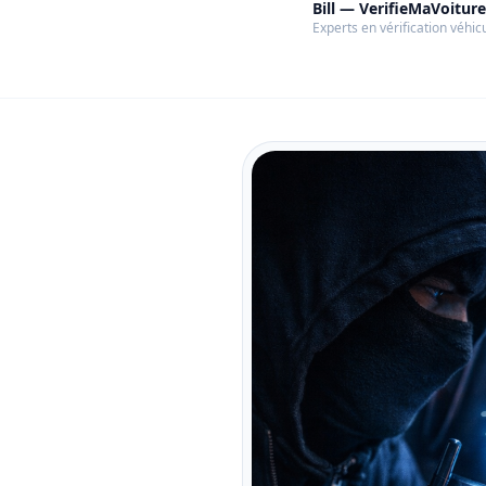
Bill — VerifieMaVoiture
Experts en vérification véhic