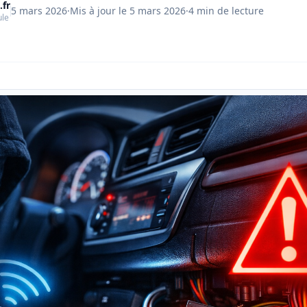
.fr
5 mars 2026
·
Mis à jour le
5 mars 2026
·
4
min de lecture
ule