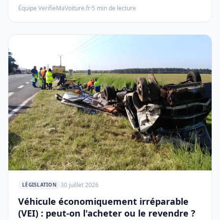
les infractions du nouveau propriétaire, ou faire
Équipe VerifieMaVoiture.fr
·
5
min de lecture
échouer la vente. Mentions obligatoires, délais, coin
détachable : le mode d'emploi complet.
30 juillet 2026
LÉGISLATION
Véhicule économiquement irréparable
(VEI) : peut-on l'acheter ou le revendre ?