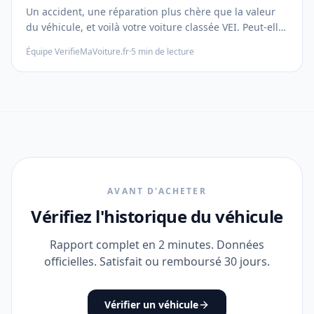
Un accident, une réparation plus chère que la valeur
du véhicule, et voilà votre voiture classée VEI. Peut-elle
rouler à nouveau ? Se vendre ? Comment savoir si une
Équipe VerifieMaVoiture.fr
·
5
min de lecture
occasion est un ancien VEI dissimulé ? Le guide
complet.
AVANT D'ACHETER
Vérifiez l'historique du véhicule
Rapport complet en 2 minutes. Données
officielles. Satisfait ou remboursé 30 jours.
Vérifier un véhicule