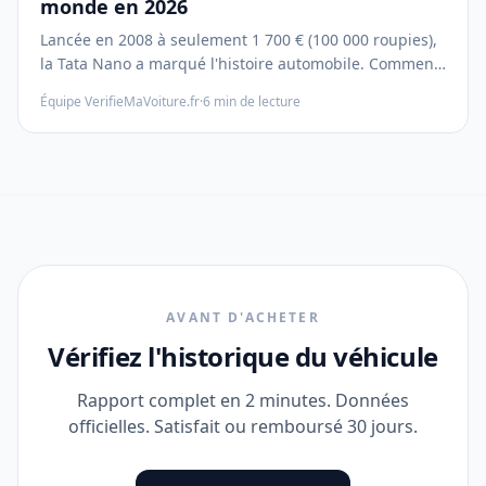
monde en 2026
Lancée en 2008 à seulement 1 700 € (100 000 roupies),
la Tata Nano a marqué l'histoire automobile. Comment
la "voiture du peuple" indienne a bouleversé les codes
Équipe VerifieMaVoiture.fr
·
6
min de lecture
et pourquoi elle reste une référence en 2026.
AVANT D'ACHETER
Vérifiez l'historique du véhicule
Rapport complet en 2 minutes. Données
officielles. Satisfait ou remboursé 30 jours.