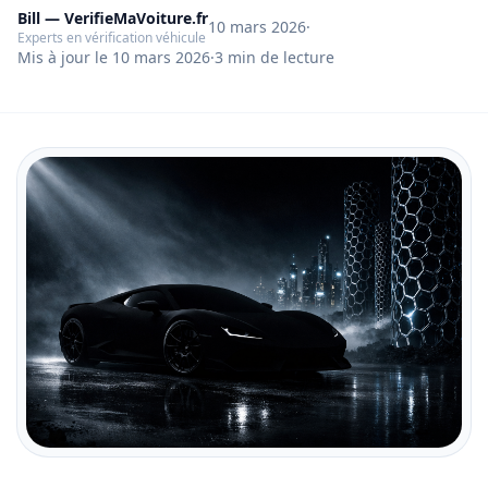
Bill — VerifieMaVoiture.fr
10 mars 2026
·
Experts en vérification véhicule
Mis à jour le
10 mars 2026
·
3
min de lecture