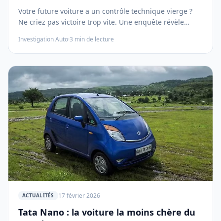
Votre future voiture a un contrôle technique vierge ?
Ne criez pas victoire trop vite. Une enquête révèle
l'ampleur de la fraude : sonde antipollution manipulée,
Investigation Auto
·
3
min de lecture
défauts majeurs ignorés contre pot-de-vin... Découvrez
les dessous d'un système qui valide des "bombes à
retardement".
17 février 2026
ACTUALITÉS
Tata Nano : la voiture la moins chère du